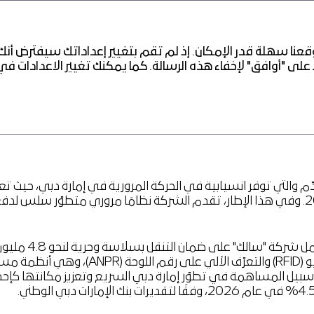
عنا سهلة قدر الإمكان. إذ لم تقم بتغيير إعداداتك سيفترض أنك
ّم والتي توفر انسيابية في الحركة المرورية في إمارة دبي، حيث ت
مع هيئة الطرق والمواصلات في دبي لمدة 49 عامًا، حتى عام 2071. وفي هذا الإطار، تقدم الشركة نظامًا مرو
كلمة "سالك" باللغة الع
"سالك" أفضل التقنيات الرائدة في مجال تحديد الهوية بموجات
 سبيل المساهمة في تطوّر إمارة دبي السريع وتعزيز مكانتها كإحدى