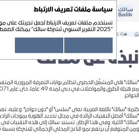
سياسة ملفات تعريف الارتباط
التقرير السنوي لشركة سالك 25‘
القائمة
تقرير الاستدامة لشركة سالك 25‘
التقرير السنوي لشركة سالك 25‘
نستخدم ملفات تعريف الارتباط لجعل تجربتك على موق
رير
“2025 التقرير السنوي لشركة سالك” يمكنك الضغط على "أوافق" لإخفاء هذه الرسالة. كما يمكنك تغيير الاعدادات في أي وقت.
ك
نبذة عن سالك
ستراتيجي
أوافق
أقرأ المزيد
جلس الإدارة
كمة المؤسسية
نبذة عن سالك
 التنفيذي
ستدامة
امة على الحوكمة
لية
ي "سالك"
ت
إدارة – الأدوار والمسؤوليات
سؤولة
لإدارة
ذية
الحسابات المستقل
"سالك"
"سالك" هي المشغّل الحصري لنظام بوابات التعرفة المرورية المتقد
ر المؤسسية
و الخسائر والدخل الشامل
ل
يسية ونهج سالك في إدارتها
مالي
الحواجز.
مال خلال العام
مة المؤسسية
 النقدية
الإنجازات خلال العام
ت في حقوق الملكية
بيانات المالية
مارية
"سالك" الآلية. وفي هذا الإطار، تستند سالك إلى هذه التقنيات في
تطلعية على السوق
ومن المتوقع أن يرتفع نمو الناتج المحلي الإجمالي للشركة بنسبة 4.5% في عام 2026، وفقًا لتقديرات بنك الإمارات دبي الوطني.
س المالي