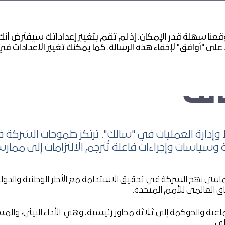
عنا سهلة قدر الإمكان. إذ لم تقم بتغيير إعداداتك سيفترض أنك
لك"
 وإدارة العمليات في "سالك". ترتكز طموحات الشركة ف
ياسات وإجراءات فاعلة تُترجم الالتزامات إلى ممارس
ماشى نهج الشركة في تحقيق الاستدامة مع الأطر الوطنية والدولية
عية والحوكمة إلى ثلاثة محاور رئيسية، وهي: الأداء البيئي، وال
لي: