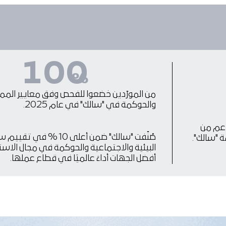
100
%
من المورّدين خضعوا للفحص وفق معايير الممار
والحوكمة في "سالك" في عام 2025.
ي عام 2025، وذلك بدعم من
صُنّفت "سالك" ضمن أعلى 10
ة "سالك".
البيئية والاجتماعية والحوكمة في مجال الاس
أفضل الجهات أداءً عالميًا في قطاع عملها.