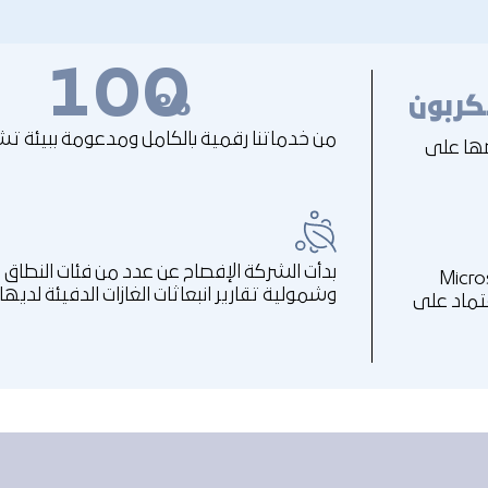
100
كربون
%
من خدماتنا رقمية بالكامل ومدعومة ببيئة تشغي
ضها على
ت المؤسسية مستضافة على Microsoft
وشمولية تقارير انبعاثات الغازات الدفيئة لديها.
اعتماد على