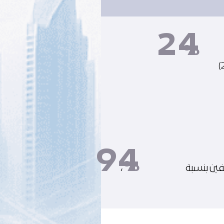
24
%
94
%
ين بنسبة
،