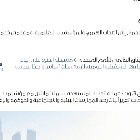
.
دمين إلى أصحاب الهمم، والمؤسسات التعليمية، ومقدمي خدمات 
مسلطةً الضوء على آليات
ا التشغيلية اليومية، لترسي بذلك أساسًا واضحًا لقياس
تعتزم الشركة في عام 2026 توسيع نطاق تغطية انبعاثات النطاق 3، وبدء عملية تحديد المستهدفات بما 