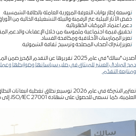
شغيلية
ة
توسعة إطار بوابات التعرفة المرورية العاملة بالطاقة الشمسية.
خفض الآثار البيئية عبر الرقمنة والبيئة التشغيلية الخالية من الأوراق
دعم اعتماد المركبات الكهربائية.
تحقيق قيمة اجتماعية ملموسة من خلال الإعفاءات والدعم المق
تعزيز الممارسات الأخلاقية ومكافحة الفساد.
تعزيز إشراك أصحاب المصلحة وترسيخ ثقافة الشمولية.
أصدرت "سالك" في عام 2025 تقريرها عن التقدم المُحرز ضمن الميثاق العالمي للأمم المتحدة،
دمج المبادئ العشر للميثاق في صلب سياساتها وضوابطها وعملياته
ومتابعة التقدّم.
العلمية، كما تسعى للحصول على شهادة ISO/IEC 27001، إلى جانب تعزيز آليات رصد الممارسات البيئية والاجتماعية والحوكمة والإفصاحات ذات الصلة بها.