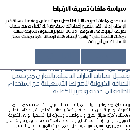
التقرير السنوي لشركة سالك 25‘
التقرير السنوي لشركة سالك 25‘
سياسة ملفات تعريف الارتباط
القائمة
تقرير الاستدامة لشركة سالك 25‘
نستخدم ملفات تعريف الارتباط لجعل تجربتك على موقعنا سهلة قدر
تاريخ
PDF
الإمكان. إذ لم تقم بتغيير إعداداتك سيفترض أنك تقبل جميع ملفات
تعريف الارتباط في الموقع “2025 التقرير السنوي لشركة سالك”
الرعاية البيئية
نبذة عن التقرير
نسخة
يمكنك الضغط على "أوافق" لإخفاء هذه الرسالة. كما يمكنك تغيير
نبذة عن سالك
الاعدادات في أي وقت.
تحميل F
التقرير الاستراتيجي
تدعم "سالك" طموحات دبي نحو الوصول إلى الحياد
رسالة رئيس مجلس الإدارة
تقرير الحوكمة المؤسسية
أوافق
أقرأ المزيد
مركز 
رسالة الرئيس التنفيذي
الصفري من خلال تحصيل الرسوم المرورية عبر نظام
أولاً: نظرة عامة على الحوكمة
مراجعة الاستدامة
لمحة موجزة
مجلس الإدارة
بوابات حرة التدفق، ما يسهم في الحد من الازدحام
الاستدامة في "سالك"
البيانات المالية
تعلي
تجاوز التوقعات
لجان مجلس الإدارة – الأدوار والمسؤوليات
الحوكمة المسؤولة
وتقليل انبعاثات الغازات الدفيئة، بالتوازي مع خفض
تقرير مجلس الإدارة
تاريخ سالك
الإدارة التنفيذية
الرعاية البيئية
تقرير مدقق الحسابات المستقل
خريط
منهجية عمل "سالك"
الكثافة الكربونية لأصولها التشغيلية عبر استخدام
إدارة المخاطر المؤسسية
إسعاد الأفراد
بيان الأرباح أو الخسائر والدخل الشامل
نموذج الأعمال
المخاطر الرئيسية ونهج سالك في إدارتها
الطاقة المتجددة وتعزيز الكفاءة.
بيان المركز المالي
استعراض الأعمال خلال العام
تقرير الحوكمة المؤسسية
بيان التدفقات النقدية
أبرز المحطات والإنجازات خلال العام
بيان التغيرات في حقوق الملكية
2025 ‑ عام من الإنجازات
وانسجامًا مع مبادرة دولة الإمارات للحياد الصفري 2050، يسهم نظام
إيضاحات حول البيانات المالية
المزايا الاستثمارية
التعرفة المرورية لدى "سالك" في خفض انبعاثات قطاع النقل. وأظهر تحليل
نبذة عامة وتطلعية على السوق
مستقل أجرته هيئة الطرق والمواصلات ونشرته قبل تشغيل بوابتي التعرفة
الاستراتيجية
المرورية الجديدتين أن شبكة البوابات القائمة أسهمت في توفير نحو 6 ملايين
ساعة من زمن التنقل سنويًا، وخفض حجم الحركة المرورية على الجسور
مراجعة الرئيس المالي