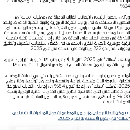
الرئيسية بنسبة 26%، وتحسين زمن الرحلات على المسارات المهمة بنسبة
المراجعة التشغيلية
24%.
الحلول الرقمية
ويأتي المصدر الرئيسي لانبعاثات الغازات الدفيئة في عمليات "سالك" من
الكهرباء المستخدمة في بوابات التعرفة المرورية والبنية التحتية الداعمة. وللحد
من أثرها في الاحتباس الحراري، تعمل الشركة على توسيع نطاق استخدام
الطاقة المتجددة عبر بنيتها التحتية لتحصيل الرسوم. وفي الوقت نفسه، نجحت
الشركة في خفض الطلب على الطاقة من خلال إجراء تحسينات تقنية شملت
ترقية جوهرية لأنظمة التخزين أسهمت في خفض استهلاك الكهرباء وتحقيق
وفورات تُقدر بنحو 222 ميجاواط في الساعة في عام 2025.
وسّعت "سالك" عام 2025 نطاق الإبلاغ عن بصمتها الكربونية عبر إجراء تقييم
أولي لفئات مختارة من انبعاثات النطاق 3، بما يعزز اكتمال البيانات وجدواها.
أما فيما يخص إدارة النفايات، والتي تنحصر بشكل رئيسي في النفايات المكتبية،
فتطبق الشركة آليات منهجية لفرزها، وتتبعها، والحد من تولّدها. وخلال عام
2025، تمكنت "سالك" من إعادة تدوير 8.4% من إجمالي النفايات المتولدة؛
كما حافظت على اعتمادها شبه الكامل على الخدمات الذاتية الرقمية بنسبة
100%، ما أسهم بفعالية في تعزيز جهود الحد من النفايات عبر تقليص
العمليات الورقية.
يمكن الاطلاع على مزيد من المعلومات حول المبادرات البيئية لدى
"سالك" في تقرير الاستدامة لعام 2025