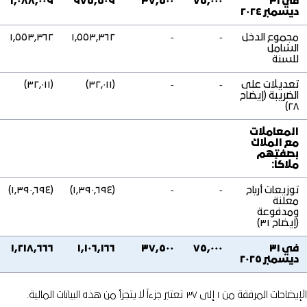
في ٣١
٧٥,٠٠٠
٣٧,٥٠٠
٩٧٥,٥٠٩
١,٠٨٨,٠٠٩
ديسمبر ٢٠٢٤
مجموع الدخل
‑
‑
١,٥٥٣,٣٦٢
١,٥٥٣,٣٦٢
الشامل
للسنة
تعديلات على
‑
‑
(٣٢,٠١١)
(٣٢,٠١١)
الضريبة (إيضاح
٢٨)
المعاملات
مع الملاك
بصفتهم
ملاكاً:
توزيعات أرباح
‑
‑
(١,٣٩٠,٦٩٤)
(١,٣٩٠,٦٩٤)
معلنة
ومدفوعة
(إيضاح ٣١)
في ٣١
٧٥,٠٠٠
٣٧,٥٠٠
١,١٠٦,١٦٦
١,٢١٨,٦٦٦
ديسمبر ٢٠٢٥
الإيضاحات المرفقة من ١ إلى ٣٧ تعتبر جزءاً لا يتجزأ من هذه البيانات المالية.