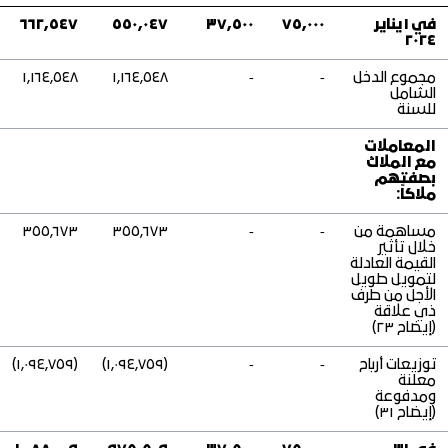
المراجعة التشغيلية
الحلول الرقمية
في ١ يناير
٧٥,٠٠٠
٣٧,٥٠٠
٥٥٠,٠٤٧
٦٦٢,٥٤٧
٢٠٢٤
مجموع الدخل
‑
‑
١,١٦٤,٥٤٨
١,١٦٤,٥٤٨
الشامل
للسنة
المعاملات
مع الملاك
بصفتهم
ملاكاً:
مساهمة من
‑
‑
٣٥٥,٦٧٣
٣٥٥,٦٧٣
خلال تأثير
القيمة العادلة
لتمويل طويل
الأجل من طرف
ذي علاقة
(إيضاح ٢٣)
توزيعات أرباح
‑
‑
(١,٠٩٤,٧٥٩)
(١,٠٩٤,٧٥٩)
معلنة
ومدفوعة
(إيضاح ٣١)