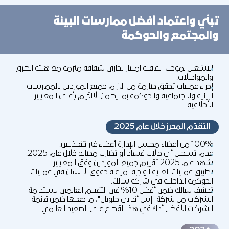
تبني واعتماد أفضل ممارسات البيئة
والمجتمع والحوكمة
التشغيل بموجب اتفاقية امتياز تجاري شفافة مبرمة مع هيئة الطرق
والمواصلات.
إجراء عمليات تحقق صارمة من التزام جميع الموردين بالممارسات
البيئية والاجتماعية والحوكمة بما يضمن الالتزام بأعلى المعايير
الأخلاقية.
التقدّم المحرز خلال عام 2025
100% من أعضاء مجلس الإدارة أعضاء غير تنفيذيين.
عدم تسجيل أي حالات فساد أو تضارب مصالح خلال عام 2025.
شهد عام 2025 تقييم جميع الموردين وفق المعايير.
تطبيق عمليات العناية الواجبة لمراعاة حقوق الإنسان في عمليات
الحوكمة الداخلية في شركة سالك.
تصنيف سالك ضمن أفضل 10% في التقييم العالمي لاستدامة
الشركات من شركة "إس أند بي جلوبال"، ما جعلها ضمن قائمة
الشركات الأفضل أداءً في هذا القطاع على الصعيد العالمي.