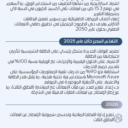
اعتماد استراتيجية من شأنها التخفيف من استخدام الورق، ما أسهم
في توفير 15.3 طن من انبعاثات ثاني أكسيد الكربون في السنة التي
يشملها التقرير.
إعفاء أصحاب المركبات الكهربائية من رسوم تفعيل البطاقات.
الالتزام بهدف دبي الطموح المتمثل في تحقيق صافي الانبعاثات
الصفري بحلول عام 2050.
التقدّم المحرز خلال عام 2025
تعتمد البوابات الجديدة بشكل رئيسي على الطاقة الشمسية لتأمين
احتياجاتها من الطاقة.
الاعتماد على الحلول الرقمية والإجراءات غير الورقية بنسبة 100% في
تقديم جميع الخدمات.
استضافة نحو 90% من خدمات تقنية المعلومات المؤسسية على
Microsoft Azure باستخدام بنية تحتية هجينة، ما يقلل هدر الطاقة
والاعتماد على الأجهزة الموجودة في الموقع.
بدء إعداد تقارير لعدد من فئات الانبعاثات غير المباشرة (النطاق الثالث)، ما
عزز إطار الإفصاح عن انبعاثات الغازات الدفيئة في الشركة.
2026
تعزيز إدارة القضايا المناخية وتحسين شمولية الإفصاح عن انبعاثات
النطاق الثالث.