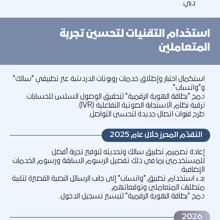
دبي.
استخدام التقنيات لتحسين تجربة
المتعاملين
استكمال اختبار وإطلاق خدمات روبوتات الدردشة عبر تطبيقي "سالك"
و"واتساب".
دمج "بطاقة الهوية الرقمية" لتحقيق الوصول السلس للحسابات.
ترقية نظام الاستجابة الصوتية التفاعلية (IVR).
طرح قنوات اتصال جديدة لتحسين التواصل.
التقدّم المحرز خلال عام 2025
إعادة تصميم تطبيق سالك وتحديثه لتوفير تجربة أفضل
للمستخدمين.بما في ذلك تفصيل الرسوم السابقة ورسوم الخدمات
الإضافية.
بدء استخدام تطبيق "واتساب" إلى جانب الرسائل النصية القصيرة لتلبية
متطلبات المتعاملين وتوقعاتهم.
دمج "بطاقة الهوية الرقمية" لتيسير تسجيل الدخول.
2026