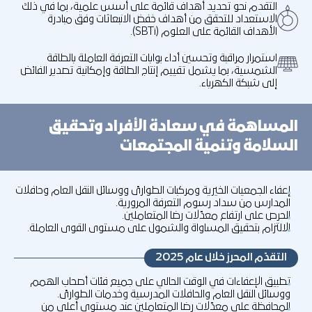
التقدم نحو تحديد أهداف قائمة على أسس علمية، بما في ذلك
الاستعداد للتحقق من أهداف خفض الانبعاثات وفق مبادرة
الأهداف القائمة على العلوم (SBTi).
استمرار مراقبة وتحسين أداء بوابات التعرفة العاملة بالطاقة
الشمسية، بما يشمل تقييم إنتاج الطاقة وإمكانية تصدير الفائض
إلى شبكة الكهرباء.
المساهمة في سعادة الأفراد وتحقيق
السلامة وتنمية المجتمعات
إعفاء الجمعيات الخيرية ومركبات الطوارئ ووسائل النقل العام وحافلات
المدارس من سداد رسوم التعرفة المرورية.
الحرص على ارتفاع معدّلات رضا المتعاملين.
الالتزام بتحقيق المساواة والشمول على مستوى القوى العاملة.
التقدّم المحرز خلال عام 2025
تطبيق الإعفاءات في الوقت الحالي على جميع فئات أصحاب الهمم
ووسائل النقل العام والحافلات المدرسية وخدمات الطوارئ.
المحافظة على معدّلات رضا المتعاملين عند مستوى أعلى من