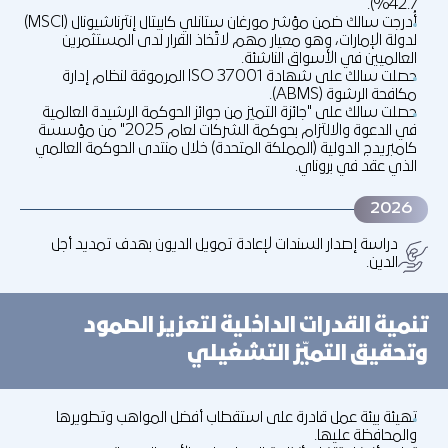
42.7%).
أُدرجت سالك ضمن مؤشر مورغان ستانلي كابيتال إنترناشيونال (MSCI)
لدولة الإمارات، وهو معيار مهم لاتّخاذ القرار لدى المستثمرين
العالميين في الأسواق الناشئة.
حصلت سالك على شهادة ISO 37001 المرموقة لنظام إدارة
مكافحة الرشوة (ABMS).
حصلت سالك على "جائزة التميز من جوائز الحوكمة الرشيدة العالمية
في الدعوة والالتزام بحوكمة الشركات لعام 2025" من مؤسسة
كامبريدج الدولية (المملكة المتحدة) خلال منتدى الحوكمة العالمي
الذي عقد في بروناي.
2026
دراسة إصدار السندات لإعادة تمويل الديون بهدف تمديد أجل
الدين.
تنمية القدرات الداخلية لتعزيز الصمود
وتحقيق التميّز التشغيلي
تهيئة بيئة عمل قادرة على استقطاب أفضل المواهب وتطويرها
والمحافظة عليها.