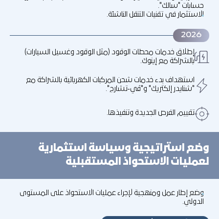
حسابات "سالك".
الاستثمار في تقنيات التنقل الناشئة.
2026
إطلاق خدمات محطات الوقود (مثل الوقود وغسيل السيارات)
بالشراكة مع إينوك.
استهداف بدء خدمات شحن المركبات الكهربائية بالشراكة مع
"شنايدر إلكتريك" و"ڤي‑تشارج".
تقييم الفرص الجديدة وتنفيذها.
وضع استراتيجية وسياسة استثمارية
لعمليات الاستحواذ المستقبلية
وضع إطار عمل ومنهجية لإجراء عمليات الاستحواذ على المستوى
الدولي.