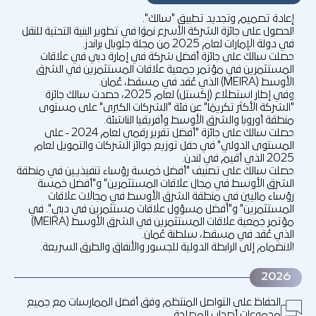
إعادة تصميم وتجديد تطبيق "سالك".
الحصول على جائزة الشركة الأسرع نموًا في تطوير البنية التحتية للنقل
في دولة الإمارات لعام 2025 من مجلة جلوبال براندز.
حصلت سالك على جائزة أفضل شركة في إمارة دبي في علاقات
المستثمرين في مؤتمر جمعية علاقات المستثمرين في الشرق
الأوسط (MEIRA) الذي عُقد في مسقط، عُمان.
وفي إطار استطلاع (إكستل) لعام 2025، حصدت سالك جائزة
"الشركة الأكثر تكريمًا" عن فئة "الشركات الكبرى" على مستوى
منطقة أوروبا والشرق الأوسط وأفريقيا الناشئة.
حصلت سالك على جائزة "أفضل تقرير رقمي لعام 2024 ‑ على
المستوى الدولي" في حفل توزيع جوائز الشركات والتمويل لعام
2025 الذي أقيم في لندن.
حصلت سالك على تصنيف "أفضل خمسة رؤساء تنفيذيين في منطقة
الشرق الأوسط في مجال علاقات المستثمرين" و"أفضل خمسة
رؤساء ماليين في منطقة الشرق الأوسط في مجالات علاقات
المستثمرين" و"أفضل مسؤول علاقات مستثمرين في دبي". في
مؤتمر جمعية علاقات المستثمرين في الشرق الأوسط (MEIRA)
الذي عُقد في مسقط، سلطنة عُمان.
الانضمام إلى الرابطة الدولية للجسور والأنفاق والطرق السريعة.
2026
الحفاظ على التواصل المنتظم وفق أفضل الممارسات مع جميع
مجموعات أصحاب المصلحة.