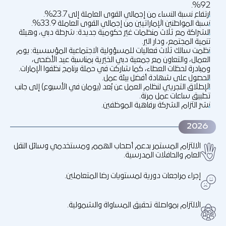
92%.
ارتفاع نسبة النساء من إجمالي القوى العاملة إلى 23.7%.
نسبة المواطنين الإماراتيين من إجمالي القوى العاملة 33.9%.
الشراكة مع ثلاث منظمات غير حكومية جديدة: شرطة دبي، وهيئة
تنمية المجتمع، ودار البر.
نظمت سالك ثلاث فعاليات للمسؤولية الاجتماعية المؤسسية: يوم
العمال، والتعاون مع جمعية دبي الخيرية بمناسبة عيد الأضحى،
ومبادرة لحظات العطاء، كما شاركت في حملة برنامج نظفوا الإمارات.
الحصول على شهادة أفضل بيئة عمل.
الإطلاق التجريبي لنظام العمل عن بُعد (يومان في الأسبوع) إلى جانب
تطبيق ساعات عمل مرنة.
نشر التزام الشركة برفاهية الموظفين.
2026
الالتزام المستمر بدعم أصحاب الهمم ومستخدمي وسائل النقل
العام والحافلات المدرسية.
إجراء مراجعات دورية لمستويات رضا المتعاملين.
الالتزام بمواصلة تحقيق المساواة والشمولية.